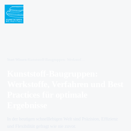
Start
›
Wissen
›
Kunststoff-Baugruppen: Werkstoffe, Verfahren und Best Practices für optimale Ergebnisse
Kunststoff-Baugruppen:
Werkstoffe, Verfahren und Best
Practices für optimale
Ergebnisse
In der heutigen schnelllebigen Welt sind Präzision, Effizienz
und Flexibilität gefragt wie nie zuvor.