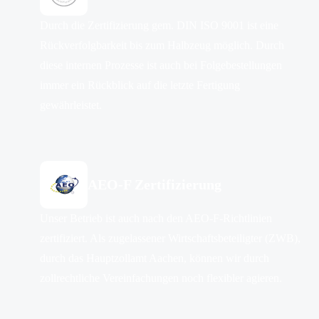
Durch die Zertifizierung gem. DIN ISO 9001 ist eine
Rückverfolgbarkeit bis zum Halbzeug möglich. Durch
diese internen Prozesse ist auch bei Folgebestellungen
immer ein Rückblick auf die letzte Fertigung
gewährleistet.
AEO-F Zertifizierung
Unser Betrieb ist auch nach den AEO-F-Richtlinien
zertifiziert. Als zugelassener Wirtschaftsbeteiligter (ZWB),
durch das Hauptzollamt Aachen, können wir durch
zollrechtliche Vereinfachungen noch flexibler agieren.