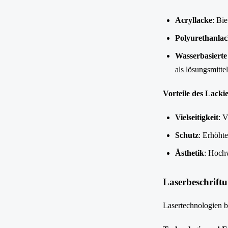
Acryllacke
: Bi
Polyurethanla
Wasserbasierte
als lösungsmitte
Vorteile des Lacki
Vielseitigkeit
: 
Schutz
: Erhöht
Ästhetik
: Hochw
Laserbeschrift
Lasertechnologien b