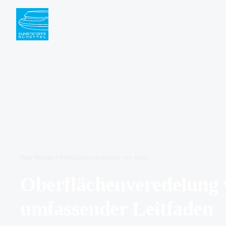
Start
›
Wissen
›
Oberflächenveredelung von Kunststoff: Ein umfassender Leitfaden
Oberflächenveredelung 
umfassender Leitfaden