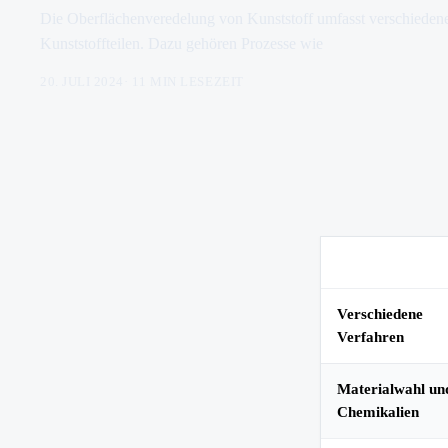
Die Oberflächenveredelung von Kunststoff umfasst verschieden
Kunststoffteilen. Dazu gehören Prozesse wie
20. JULI 2024
·
11
MIN LESEZEIT
Hauptpunkte
Verschiedene
Verfahren
Materialwahl un
Chemikalien