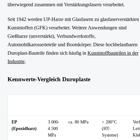
überwiegend zusammen mit Verstärkungsfasern verarbeitet.
Seit 1942 werden UP-Harze mit Glasfasern zu glasfaserverstärkten
Kunststoffen (GFK) verarbeitet. Weitere Anwendungen sind
Gießharze (unverstärkt), Verbundwerkstoffe,
Automobilkarosserieteile und Bootskörper. Diese hochbelastbaren
Duroplast-Bauteile finden sich häufig in
Kunststoffbauteilen in der
Industrie
.
Kennwerte-Vergleich Duroplaste
E-
Max.
Typ
Material
Zugfestigkeit
Modul
Dauertemp.
An
EP
3.000-
ca. 80 MPa
> 200°C
Ver
(Epoxidharz)
4.500
(HT-
Leit
MPa
Systeme)
Kle