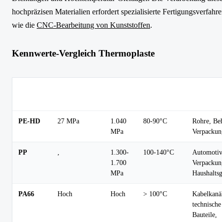
hochpräzisen Materialien erfordert spezialisierte Fertigungsverfahr
wie die
CNC-Bearbeitung von Kunststoffen
.
Kennwerte-Vergleich Thermoplaste
E-
Max.
Typische
Material
Zugfestigkeit
Modul
Dauertemp.
Anwendu
PE-HD
27 MPa
1.040
80-90°C
Rohre, Beh
MPa
Verpackun
PP
,
1.300-
100-140°C
Automotiv
1.700
Verpackun
MPa
Haushaltsg
PA66
Hoch
Hoch
> 100°C
Kabelkanä
technische
Bauteile,