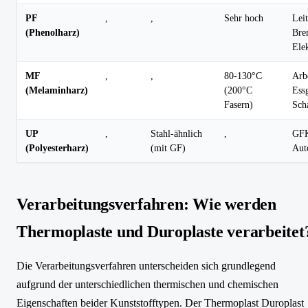
PF
,
,
Sehr hoch
Leit
(Phenolharz)
Bre
Ele
MF
,
,
80-130°C
Arbe
(Melaminharz)
(200°C
Essg
Fasern)
Scha
UP
,
Stahl-ähnlich
,
GFK
(Polyesterharz)
(mit GF)
Aut
Verarbeitungsverfahren: Wie werden
Thermoplaste und Duroplaste verarbeitet
Die Verarbeitungsverfahren unterscheiden sich grundlegend
aufgrund der unterschiedlichen thermischen und chemischen
Eigenschaften beider Kunststofftypen. Der Thermoplast Duroplast