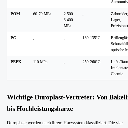
Automoti
POM
60-70 MPa
2.500-
,
Zahnräder
3.400
Lager,
MPa
Präzisionst
PC
,
,
130-135°C
Brillengläs
Schutzhüll
optische 
PEEK
110 MPa
,
250-260°C
Luft-/Rau
Implantate
Chemie
Wichtige Duroplast-Vertreter: Von Bakeli
bis Hochleistungsharze
Duroplaste werden nach ihrem Harzsystem klassifiziert. Die vier