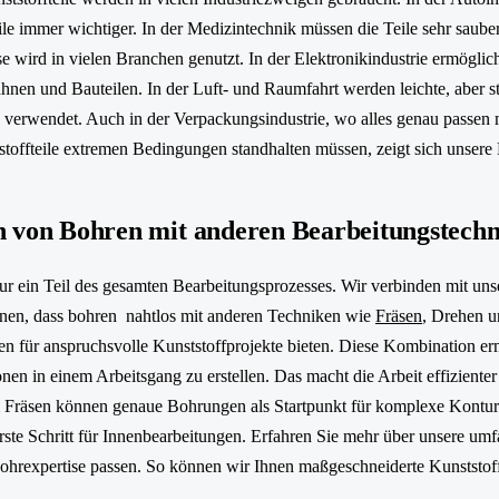
le immer wichtiger. In der Medizintechnik müssen die Teile sehr sauber
e wird in vielen Branchen genutzt. In der Elektronikindustrie ermögl
nen und Bauteilen. In der Luft- und Raumfahrt werden leichte, aber sta
erwendet. Auch in der Verpackungsindustrie, wo alles genau passen m
toffteile extremen Bedingungen standhalten müssen, zeigt sich unsere 
 von Bohren mit anderen Bearbeitungstech
nur ein Teil des gesamten Bearbeitungsprozesses. Wir verbinden mit 
nen, dass bohren nahtlos mit anderen Techniken wie
Fräsen
, Drehen 
 für anspruchsvolle Kunststoffprojekte bieten. Diese Kombination erm
en in einem Arbeitsgang zu erstellen. Das macht die Arbeit effizienter
m Fräsen können genaue Bohrungen als Startpunkt für komplexe Kontu
rste Schritt für Innenbearbeitungen. Erfahren Sie mehr über unsere umf
Bohrexpertise passen. So können wir Ihnen maßgeschneiderte Kunststo