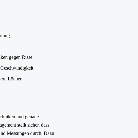
hlung
niken gegen Risse
e Geschwindigkeit
bere Löcher
techniken und genaue
ement stellt sicher, dass
n und Messungen durch. Dazu