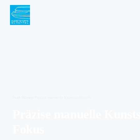
Start
›
Wissen
›
Präzise manuelle Kunststoffbearbeitung: Bohren im Fokus
Präzise manuelle Kunsts
Fokus