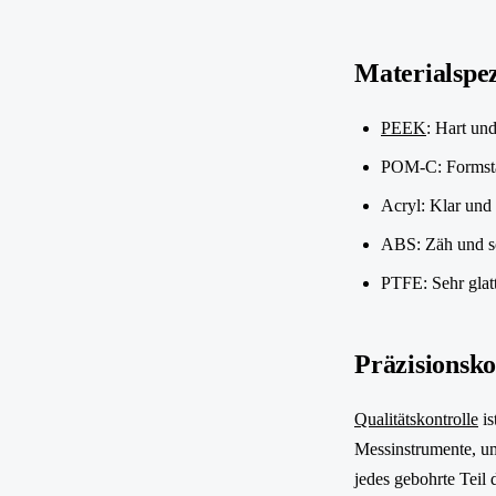
Materialspe
PEEK
: Hart un
POM-C: Formstab
Acryl: Klar und
ABS: Zäh und sc
PTFE: Sehr glatt
Präzisionsko
Qualitätskontrolle
is
Messinstrumente, um
jedes gebohrte Teil