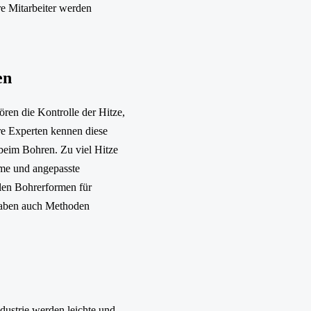
re Mitarbeiter werden
en
en die Kontrolle der Hitze,
e Experten kennen diese
beim Bohren. Zu viel Hitze
eme und angepasste
llen Bohrerformen für
haben auch Methoden
dustrie werden leichte und