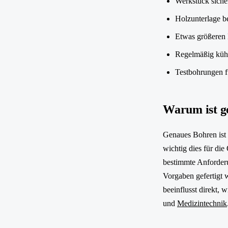
Werkstück siche
Holzunterlage b
Etwas größeren
Regelmäßig küh
Testbohrungen f
Warum ist g
Genaues Bohren ist w
wichtig dies für di
bestimmte Anforderu
Vorgaben gefertigt 
beeinflusst direkt, 
und
Medizintechnik