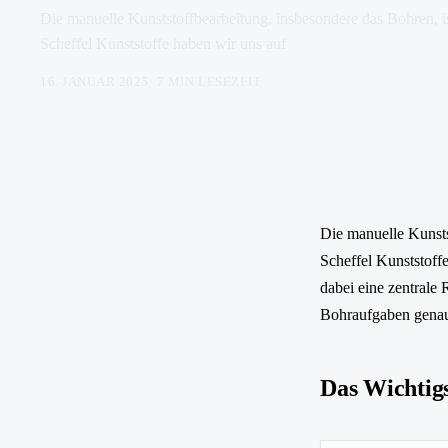
Die manuelle Kunststoffbearbeitung, insbesondere das Bohren, ist
Scheffel Kunststoffe haben wir uns auf
16. JANUAR 2025
·
7
MIN LESEZEIT
Die manuelle Kunstst
Scheffel Kunststoffe
dabei eine zentrale
Bohraufgaben genau 
Das Wichtigs