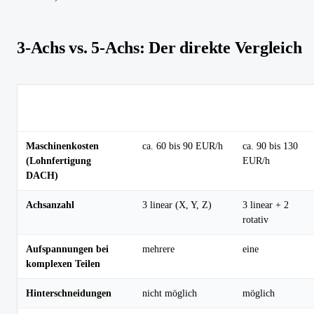
3-Achs vs. 5-Achs: Der direkte Vergleich
3-Achs CNC
5-Achs CNC
Kriterium
Fräsen
Fräsen
Maschinenkosten
ca. 60 bis 90 EUR/h
ca. 90 bis 130
(Lohnfertigung
EUR/h
DACH)
Achsanzahl
3 linear (X, Y, Z)
3 linear + 2
rotativ
Aufspannungen bei
mehrere
eine
komplexen Teilen
Hinterschneidungen
nicht möglich
möglich