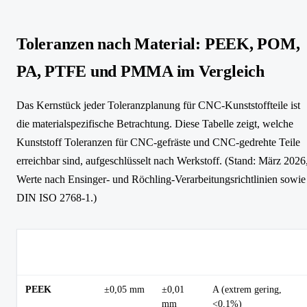
Toleranzen nach Material: PEEK, POM,
PA, PTFE und PMMA im Vergleich
Das Kernstück jeder Toleranzplanung für CNC-Kunststoffteile ist
die materialspezifische Betrachtung. Diese Tabelle zeigt, welche
Kunststoff Toleranzen für CNC-gefräste und CNC-gedrehte Teile
erreichbar sind, aufgeschlüsselt nach Werkstoff. (Stand: März 2026
Werte nach Ensinger- und Röchling-Verarbeitungsrichtlinien sowie
DIN ISO 2768-1.)
Standard
Engste
Material
Feuchtigkeitsklasse
CNC
sinnvoll
PEEK
±0,05 mm
±0,01
A (extrem gering,
mm
<0,1%)