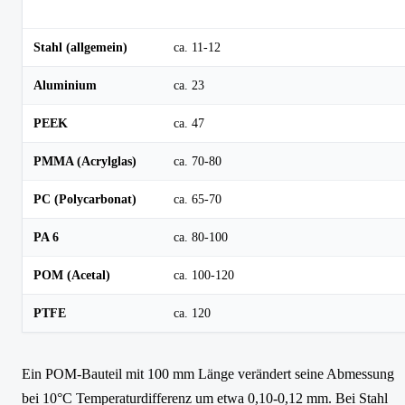
Material
Ausdehnungskoeffizient (× 10⁻⁶/K)
Stahl (allgemein)
ca. 11-12
Aluminium
ca. 23
PEEK
ca. 47
PMMA (Acrylglas)
ca. 70-80
PC (Polycarbonat)
ca. 65-70
PA 6
ca. 80-100
POM (Acetal)
ca. 100-120
PTFE
ca. 120
Ein POM-Bauteil mit 100 mm Länge verändert seine Abmessung
bei 10°C Temperaturdifferenz um etwa 0,10-0,12 mm. Bei Stahl