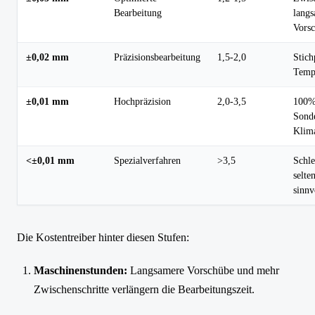
Bearbeitung
lang
Vors
±0,02 mm
Präzisionsbearbeitung
1,5-2,0
Stic
Tempe
±0,01 mm
Hochpräzision
2,0-3,5
100
Sond
Klim
<±0,01 mm
Spezialverfahren
>3,5
Schle
selte
sinnv
Die Kostentreiber hinter diesen Stufen:
Maschinenstunden:
Langsamere Vorschübe und mehr
Zwischenschritte verlängern die Bearbeitungszeit.