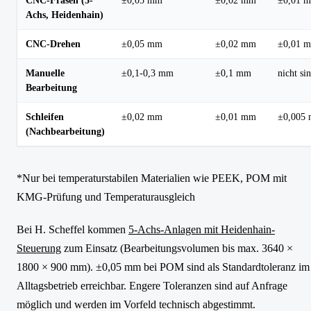
CNC-Fräsen (5-
±0,05 mm
±0,02 mm
±0,01 
Achs, Heidenhain)
CNC-Drehen
±0,05 mm
±0,02 mm
±0,01 
Manuelle
±0,1-0,3 mm
±0,1 mm
nicht si
Bearbeitung
Schleifen
±0,02 mm
±0,01 mm
±0,005
(Nachbearbeitung)
*Nur bei temperaturstabilen Materialien wie PEEK, POM mit
KMG-Prüfung und Temperaturausgleich
Bei H. Scheffel kommen
5-Achs-Anlagen mit Heidenhain-
Steuerung
zum Einsatz (Bearbeitungsvolumen bis max. 3640 ×
1800 × 900 mm). ±0,05 mm bei POM sind als Standardtoleranz im
Alltagsbetrieb erreichbar. Engere Toleranzen sind auf Anfrage
möglich und werden im Vorfeld technisch abgestimmt.