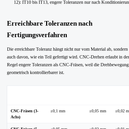
12): IT10 bis IT13, engere Toleranzen nur nach Konditionieru
Erreichbare Toleranzen nach
Fertigungsverfahren
Die erreichbare Toleranz hängt nicht nur vom Material ab, sondern
auch davon, wie ein Teil gefertigt wird. CNC-Drehen erlaubt in de
Regel engere Toleranzen als CNC-Fräsen, weil die Drehbewegung
geometrisch kontrollierbarer ist.
Gut
Präzisi
Verfahren
Standardtoleranz
erreichbar
(Sonde
CNC-Fräsen (3-
±0,1 mm
±0,05 mm
±0,02 
Achs)