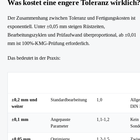
Was kostet eine engere Toleranz wirklich
Der Zusammenhang zwischen Toleranz und Fertigungskosten ist
exponentiell. Unter ±0,05 mm steigen Rüstzeiten,
Bearbeitungszyklen und Prüfaufwand überproportional, ab ±0,01
mm ist 100%-KMG-Prüfung erforderlich.
Das bedeutet in der Praxis:
Kostenfaktor
Toleranzbereich
Aufwandsstufe
Beso
(Index)
±0,2 mm und
Standardbearbeitung
1,0
Allge
weiter
DIN 
±0,1 mm
Angepasste
1,1-1,2
Kein
Parameter
Sond
±0,05 mm
Optimierte
1,2-1,5
Zwis