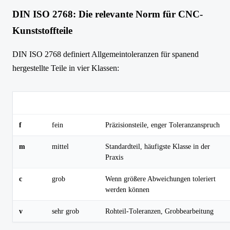
DIN ISO 2768: Die relevante Norm für CNC-
Kunststoffteile
DIN ISO 2768 definiert Allgemeintoleranzen für spanend
hergestellte Teile in vier Klassen:
Klasse
Bezeichnung
Typischer Einsatz
f
fein
Präzisionsteile, enger Toleranzanspruch
m
mittel
Standardteil, häufigste Klasse in der
Praxis
c
grob
Wenn größere Abweichungen toleriert
werden können
v
sehr grob
Rohteil-Toleranzen, Grobbearbeitung